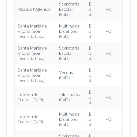
Secretaria
E
Nazaré (Valença)
Escolar
a
40
(EaD)
d
Santa Maria da
Multimeios
E
Vitória (Bom
Didáticos
a
40
Jesus da Lapa)
(EaD)
d
Santa Maria da
Secretaria
E
Vitória (Bom
Escolar
a
40
Jesus da Lapa)
(EaD)
d
Santa Maria da
E
Vendas
Vitória (Bom
a
40
(EaD)
Jesus da Lapa)
d
E
Teixeira de
Informática
a
40
Freitas (EaD)
(EaD)
d
Multimeios
E
Teixeira de
Didáticos
a
40
Freitas (EaD)
(EaD)
d
Secretaria
E