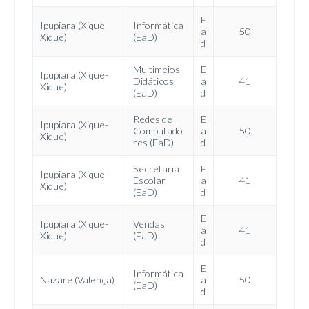
E
Ipupiara (Xique-
Informática
a
50
Xique)
(EaD)
d
Multimeios
E
Ipupiara (Xique-
Didáticos
a
41
Xique)
(EaD)
d
Redes de
E
Ipupiara (Xique-
Computado
a
50
Xique)
res (EaD)
d
Secretaria
E
Ipupiara (Xique-
Escolar
a
41
Xique)
(EaD)
d
E
Ipupiara (Xique-
Vendas
a
41
Xique)
(EaD)
d
E
Informática
Nazaré (Valença)
a
50
(EaD)
d