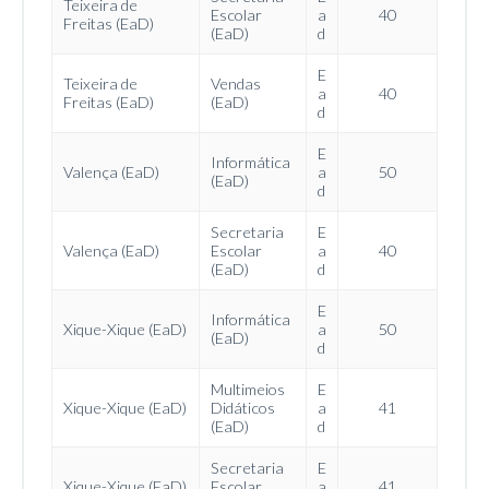
Teixeira de
Escolar
a
40
Freitas (EaD)
(EaD)
d
E
Teixeira de
Vendas
a
40
Freitas (EaD)
(EaD)
d
E
Informática
Valença (EaD)
a
50
(EaD)
d
Secretaria
E
Valença (EaD)
Escolar
a
40
(EaD)
d
E
Informática
Xique-Xique (EaD)
a
50
(EaD)
d
Multimeios
E
Xique-Xique (EaD)
Didáticos
a
41
(EaD)
d
Secretaria
E
Xique-Xique (EaD)
Escolar
a
41