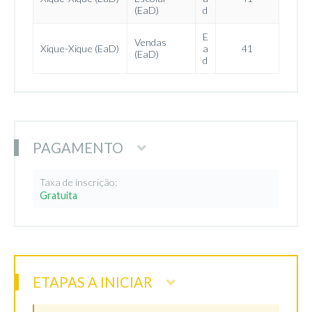
(EaD)
d
E
Vendas
Xique-Xique (EaD)
a
41
(EaD)
d
PAGAMENTO
Taxa de inscrição:
Gratuita
ETAPAS A INICIAR