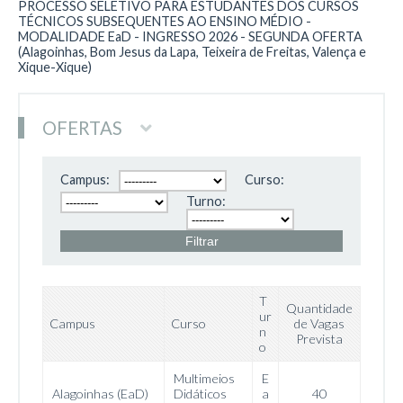
PROCESSO SELETIVO PARA ESTUDANTES DOS CURSOS
TÉCNICOS SUBSEQUENTES AO ENSINO MÉDIO -
MODALIDADE EaD - INGRESSO 2026 - SEGUNDA OFERTA
(Alagoinhas, Bom Jesus da Lapa, Teixeira de Freitas, Valença e
Xique-Xique)
OFERTAS
Campus:
Curso:
Turno:
T
Quantidade
ur
Campus
Curso
de Vagas
n
Prevista
o
Multimeios
E
Alagoinhas (EaD)
Didáticos
a
40