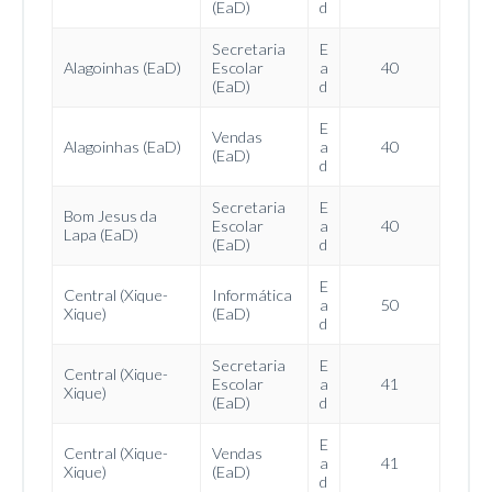
(EaD)
d
Secretaria
E
Alagoinhas (EaD)
Escolar
a
40
(EaD)
d
E
Vendas
Alagoinhas (EaD)
a
40
(EaD)
d
Secretaria
E
Bom Jesus da
Escolar
a
40
Lapa (EaD)
(EaD)
d
E
Central (Xique-
Informática
a
50
Xique)
(EaD)
d
Secretaria
E
Central (Xique-
Escolar
a
41
Xique)
(EaD)
d
E
Central (Xique-
Vendas
a
41
Xique)
(EaD)
d