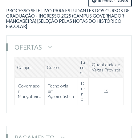
IR PARA ETAPAS
PROCESSO SELETIVO PARA ESTUDANTES DOS CURSOS DE
GRADUAÇÃO - INGRESSO 2025 (CAMPUS GOVERNADOR
MANGABEIRA) [SELEÇÃO PELAS NOTAS DO HISTÓRICO
ESCOLAR]
OFERTAS
Tu
Quantidade de
Campus
Curso
rn
Vagas Prevista
o
Di
Governado
Tecnologia
ur
r
em
15
n
Mangabeira
Agroindústria
o
PAGAMENTO